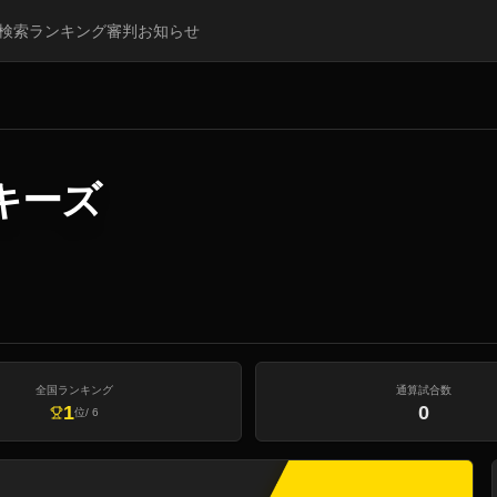
検索
ランキング
審判
お知らせ
キーズ
全国ランキング
通算試合数
1
0
位
/
6