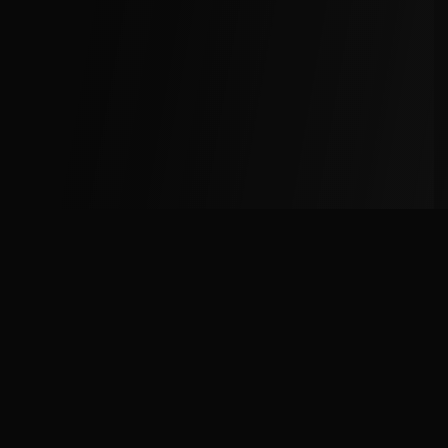
野球チームとプレイヤーのマッチングプラットフォー
ム。チームメンバー募集、対戦相手募集、グラウンド情
報など、野球に関する様々なサービスを提供していま